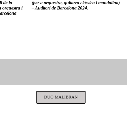
l de la
(per a orquestra, guitarra clàssica i mandolina)
 orquestra i
– Auditori de Barcelona 2024.
Barcelona
a
DUO MALIBRAN